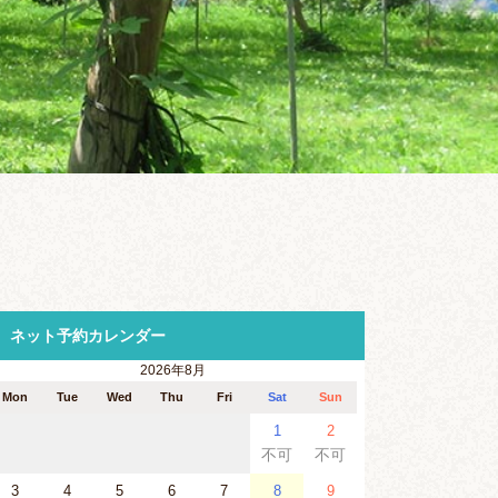
ネット予約カレンダー
2026年8月
Mon
Tue
Wed
Thu
Fri
Sat
Sun
1
2
不可
不可
3
4
5
6
7
8
9