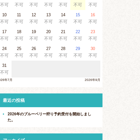
不可
不可
不可
不可
不可
不可
不可
10
11
12
13
14
15
16
不可
不可
不可
不可
不可
不可
不可
17
18
19
20
21
22
23
不可
不可
不可
不可
不可
不可
不可
24
25
26
27
28
29
30
不可
不可
不可
不可
不可
不可
不可
31
不可
026年7月
2026年9月
最近の投稿
2026年のブルーベリー狩り予約受付を開始しまし
た。