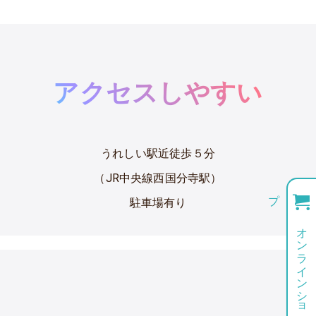
アクセスしやすい
うれしい駅近徒歩５分
（JR中央線西国分寺駅）
プ
駐車場有り
オ
ン
ラ
イ
ン
シ
ョ
ッ